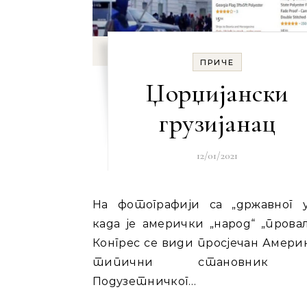
ПРИЧЕ
Џорџијански
грузијанац
12/01/2021
На фотографији са „државног удара“
када је амерички „народ“ „прова
Конгрес се види просјечан Амери
типични становник 
Подузетничког…