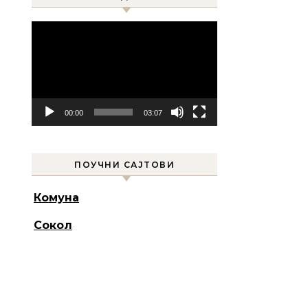
Прегледач
видео
записа
00:00
03:07
ПОУЧНИ САЈТОВИ
Комуна
Сокол