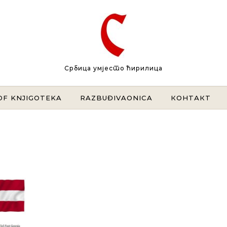
Србица умјесто ћирилица
DF KNJIGOTEKA
RAZBUĐIVAONICA
КОНТАКТ