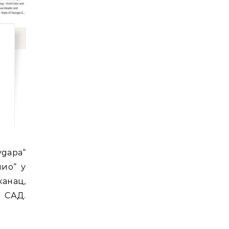
лио“ у
канац,
САД.