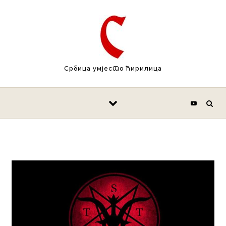
Skip to content
Србица умјесто ћирилица