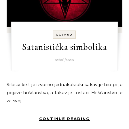
ОСТАЛО
Satanistička simbolika
02/06/2020
Srbski krst je izvorno jednakokraki kakav je bio prije
pojave hrišćanstva, a takav je i ostao. Hrišćanstvo je
za svoj…
CONTINUE READING