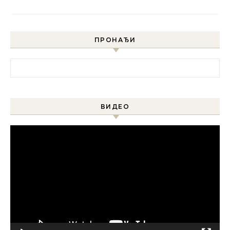
ПРОНАЂИ
Претрага за:
ВИДЕО
Прегледач
видео
записа