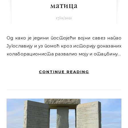
матица
17/11/2021
Од како је једини постојећи војни савез напао
Југославију и уз помоћ кроз историју доказаних
колаборациониста развалио моју и отаџбину…
CONTINUE READING