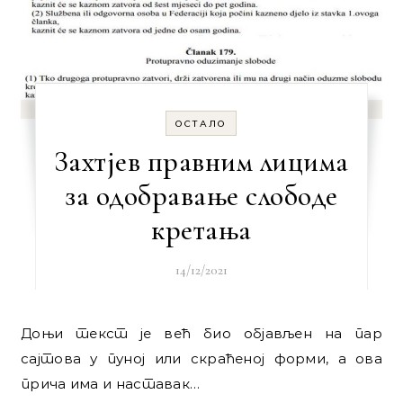
ОСТАЛО
Захтјев правним лицима
за одобравање слободе
кретања
14/12/2021
Доњи текст је већ био објављен на пар
сајтова у пуној или скраћеној форми, а ова
прича има и наставак…