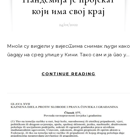
који има свој крај
24/01/2022
Многи су видјели у вијестима снимак људи како
падају на сред улице у Кини. Тако сам и ја пао у…
CONTINUE READING