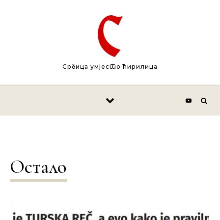
Skip to content
Србица умјесто ћирилица
Остало