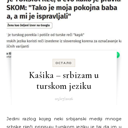
ОСТАЛО
Kašika – srbizam u
turskom jeziku
05/07/2026
Jedini razlog kojeg neki srbijanski mediji mnoge
srbske riječi pripisuju turskom jeziku je taj da im u