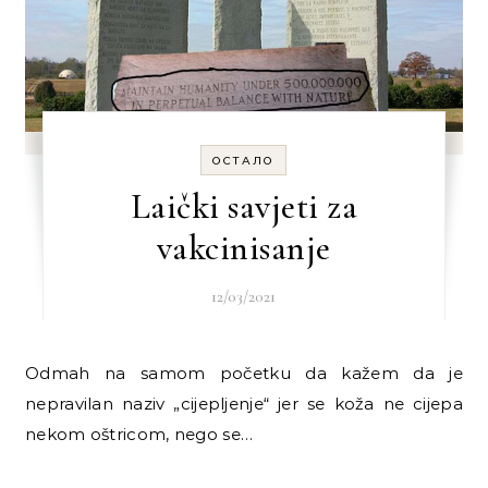
ОСТАЛО
Laički savjeti za
vakcinisanje
12/03/2021
Odmah na samom početku da kažem da je
nepravilan naziv „cijeplјenje“ jer se koža ne cijepa
nekom oštricom, nego se…