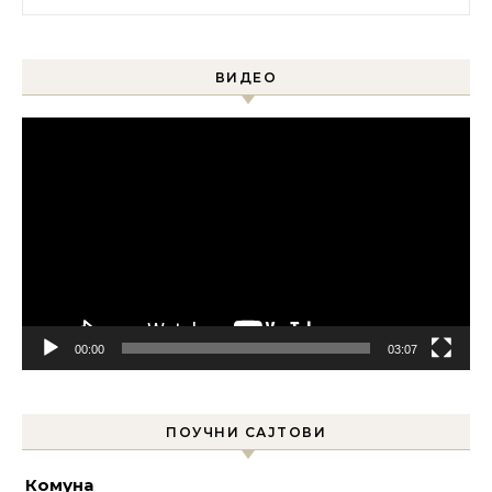
ВИДЕО
Прегледач
видео
записа
00:00
03:07
ПОУЧНИ САЈТОВИ
Комуна