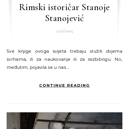
Rimski istoričar Stanoje
Stanojević
23/11/2025
Sve knjige ovoga svijeta trebaju služiti dvjema
svrhama, ili za naukovanje ili za razbibrigu. No,
međutim, pojavila se u nas…
CONTINUE READING