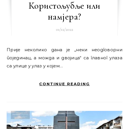
Користољубље или
намјера?
01/12/2022
Прије неколико дана је „неки неодговорни
појединац, а можда и двојица“ са главног улаза
са улице у улаз у којем…
CONTINUE READING