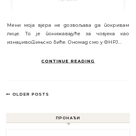
Мени моја вјера не дозвољава да покривам
лице. То је понижавајуће за човјека као
изнаџивотињско биће. Ономад смо у ФНРЈ…
CONTINUE READING
OLDER POSTS
ПРОНАЂИ
Претрага за: