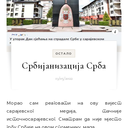
ОСТАЛО
Србијанизација Срба
13/05/2022
Морао сам реаговати на ову вијест
сарајевског медија, тачније
источносарајевског. Сматрам да није мјесто
грбу Србије на овом споменику, мада…