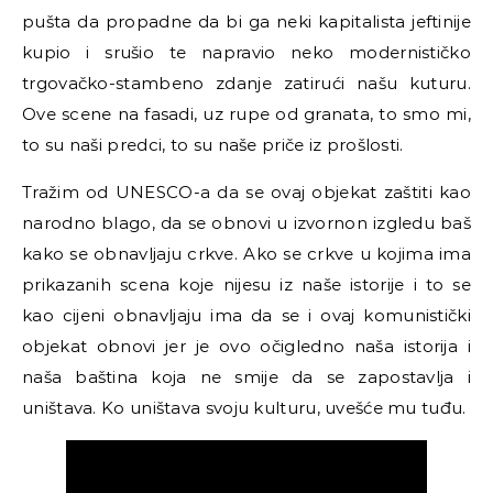
pušta da propadne da bi ga neki kapitalista jeftinije
kupio i srušio te napravio neko modernističko
trgovačko-stambeno zdanje zatirući našu kuturu.
Ove scene na fasadi, uz rupe od granata, to smo mi,
to su naši predci, to su naše priče iz prošlosti.
Tražim od UNESCO-a da se ovaj objekat zaštiti kao
narodno blago, da se obnovi u izvornon izgledu baš
kako se obnavljaju crkve. Ako se crkve u kojima ima
prikazanih scena koje nijesu iz naše istorije i to se
kao cijeni obnavljaju ima da se i ovaj komunistički
objekat obnovi jer je ovo očigledno naša istorija i
naša baština koja ne smije da se zapostavlja i
uništava. Ko uništava svoju kulturu, uvešće mu tuđu.