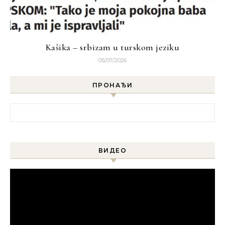
Kašika – srbizam u turskom jeziku
05/07/2026
ПРОНАЂИ
Претрага за:
ВИДЕО
Прегледач
видео
записа