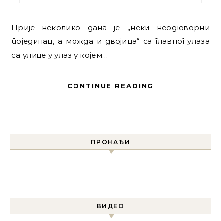
Прије неколико дана је „неки неодговорни
појединац, а можда и двојица“ са главног улаза
са улице у улаз у којем…
CONTINUE READING
ПРОНАЂИ
Претрага за:
ВИДЕО