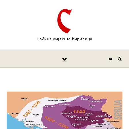
Skip to content
Србица умјесто ћирилица