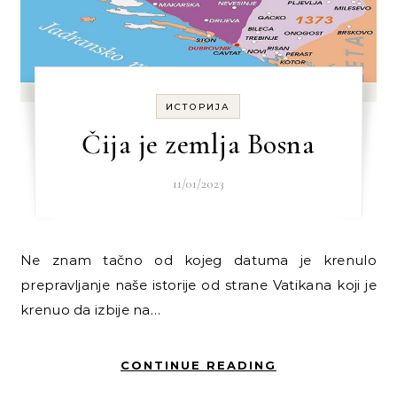
ИСТОРИЈА
Čija je zemlja Bosna
11/01/2023
Ne znam tačno od kojeg datuma je krenulo
prepravljanje naše istorije od strane Vatikana koji je
krenuo da izbije na…
CONTINUE READING