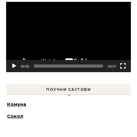
Прегледач
видео
записа
00:00
03:07
ПОУЧНИ САЈТОВИ
Комуна
Сокол