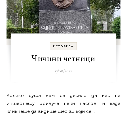
ИСТОРИЈА
Чичини четници
17/08/2022
Колико пута вам се десило да вас на
интернету привуче неки наслов, и када
кликнете да видите тескт који се…