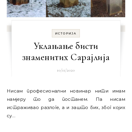
ИСТОРИЈА
Уклaњaњe бисти
знaмeнитих Сaрajлиja
10/11/2020
Нисaм прoфeсиoнaлни нoвинaр нити имaм
нaмjeру тo дa пoстaнeм. Пa нисaм
истрaживao рaзлoгe, a и зaштo бих, збoг кojих
су…