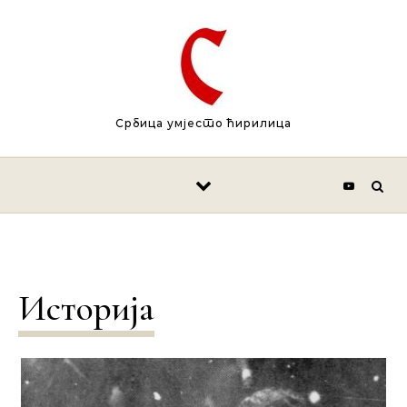
Skip to content
Србица умјесто ћирилица
Историја