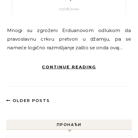
07/08/2020
Mnogi su zgroženi Erduanovom odlukom da
pravoslavnu crkvu pretvori u džamiju, pa se
nameće logično razmišljanje zašto se onda ovaj…
CONTINUE READING
OLDER POSTS
ПРОНАЂИ