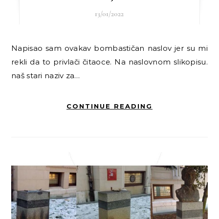
13/01/2022
Napisao sam ovakav bombastičan naslov jer su mi
rekli da to privlači čitaoce. Na naslovnom slikopisu.
naš stari naziv za…
CONTINUE READING