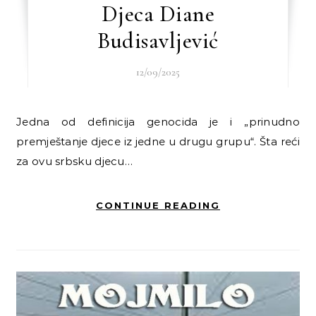
Djeca Diane
Budisavljević
12/09/2025
Jedna od definicija genocida je i „prinudno
premještanje djece iz jedne u drugu grupu“. Šta reći
za ovu srbsku djecu…
CONTINUE READING