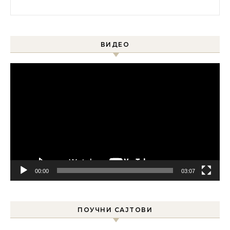
Претрага за:
ВИДЕО
Прегледач
видео
записа
00:00
03:07
ПОУЧНИ САЈТОВИ