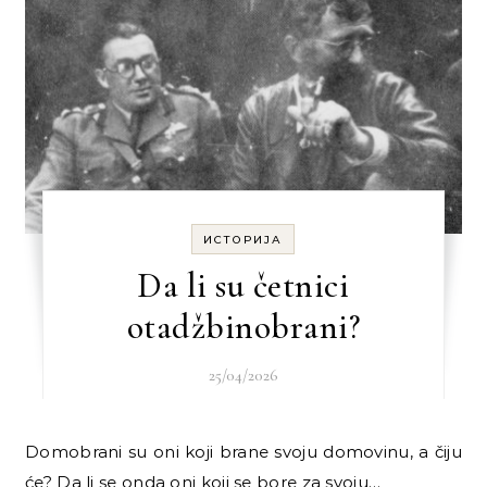
ИСТОРИЈА
Da li su četnici
otadžbinobrani?
25/04/2026
Domobrani su oni koji brane svoju domovinu, a čiju
će? Da li se onda oni koji se bore za svoju…