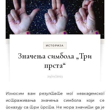
ИСТОРИЈА
Значења симбола „Три
прста“
29/01/2023
Износим вам резултате мог неакадемског
истраживања значења симбола који се
показују са три прста. Не мора значити да је