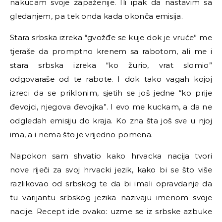
nakucam svoje zapaženije. Ili ipak da nastavim sa
gledanjem, pa tek onda kada okonča emisija.
Stara srbska izreka “gvožđe se kuje dok je vruće” me
tjeraše da promptno krenem sa rabotom, ali me i
stara srbska izreka “ko žurio, vrat slomio”
odgovaraše od te rabote. I dok tako vagah kojoj
izreci da se priklonim, sjetih se još jedne “ko prije
đevojci, njegova đevojka”. I evo me kuckam, a da ne
odgledah emisiju do kraja. Ko zna šta još sve u njoj
ima, a i nema što je vrijedno pomena.
Napokon sam shvatio kako hrvacka nacija tvori
nove riječi za svoj hrvacki jezik, kako bi se što više
razlikovao od srbskog te da bi imali opravdanje da
tu varijantu srbskog jezika nazivaju imenom svoje
nacije. Recept ide ovako: uzme se iz srbske azbuke