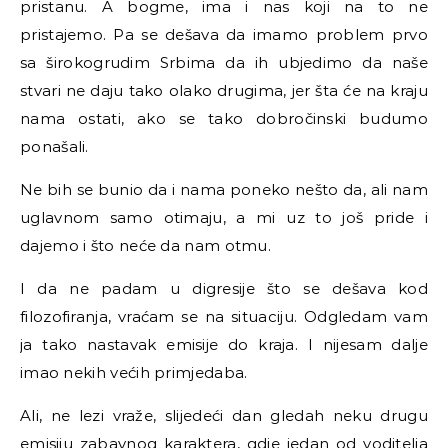
pristanu. A bogme, ima i nas koji na to ne
pristajemo. Pa se dešava da imamo problem prvo
sa širokogrudim Srbima da ih ubjedimo da naše
stvari ne daju tako olako drugima, jer šta će na kraju
nama ostati, ako se tako dobročinski budumo
ponašali.
Ne bih se bunio da i nama poneko nešto da, ali nam
uglavnom samo otimaju, a mi uz to još pride i
dajemo i što neće da nam otmu.
I da ne padam u digresije što se dešava kod
filozofiranja, vraćam se na situaciju. Odgledam vam
ja tako nastavak emisije do kraja. I nijesam dalje
imao nekih većih primjedaba.
Ali, ne lezi vraže, slijedeći dan gledah neku drugu
emisiju zabavnog karaktera, gdje jedan od voditelja