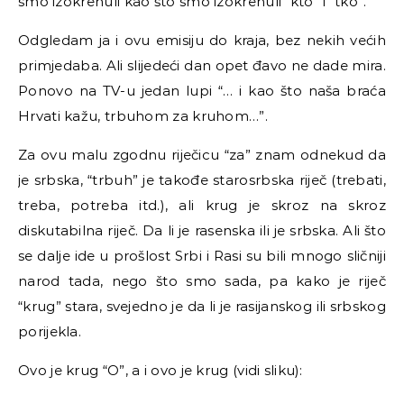
smo izokrenuli kao što smo izokrenuli “kto” i “tko”.
Odgledam ja i ovu emisiju do kraja, bez nekih većih
primjedaba. Ali slijedeći dan opet đavo ne dade mira.
Ponovo na TV-u jedan lupi “… i kao što naša braća
Hrvati kažu, trbuhom za kruhom…”.
Za ovu malu zgodnu riječicu “za” znam odnekud da
je srbska, “trbuh” je takođe starosrbska riječ (trebati,
treba, potreba itd.), ali krug je skroz na skroz
diskutabilna riječ. Da li je rasenska ili je srbska. Ali što
se dalje ide u prošlost Srbi i Rasi su bili mnogo sličniji
narod tada, nego što smo sada, pa kako je riječ
“krug” stara, svejedno je da li je rasijanskog ili srbskog
porijekla.
Ovo je krug “O”, a i ovo je krug (vidi sliku):