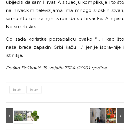
ubijediti da sam Hrvat. A situaciju komplikuje i to što
na hrvackim televizijama ima mnogo srbskih stvari,
samo što oni za njih tvrde da su hrvacke. A nijesu.
No su srbske.
Od sada koristite poštapalicu ovako “… i kao što
naša braća zapadni Srbi kažu …” jer je ispravnije i
istinitije.
Duško Bošković, 15. vejače 7524.(2016.) godine
kruh
kruv