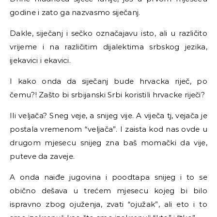
godine i zato ga nazvasmo siječanj.
Dakle, siječanj i sečko označajavu isto, ali u različito
vrijeme i na različitim dijalektima srbskog jezika,
ijekavici i ekavici.
I kako onda da siječanj bude hrvacka riječ, po
čemu?! Zašto bi srbijanski Srbi koristili hrvacke riječi?
Ili veljača? Sneg veje, a snijeg vije. A viječa tj, vejača je
postala vremenom “veljača”. I zaista kod nas ovde u
drugom mjesecu snijeg zna baš momački da vije,
puteve da zaveje.
A onda naiđe jugovina i poodtapa snijeg i to se
obično dešava u trećem mjesecu kojeg bi bilo
ispravno zbog ojuženja, zvati “ojužak”, ali eto i to