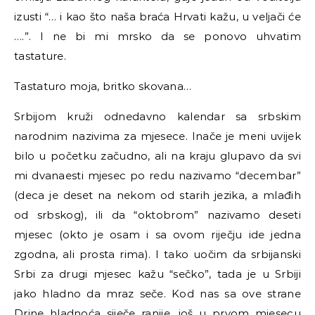
izusti “… i kao što naša braća Hrvati kažu, u veljači će
….”. I ne bi mi mrsko da se ponovo uhvatim
tastature.
Tastaturo moja, britko skovana…
Srbijom kruži odnedavno kalendar sa srbskim
narodnim nazivima za mjesece. Inače je meni uvijek
bilo u početku začudno, ali na kraju glupavo da svi
mi dvanaesti mjesec po redu nazivamo “decembar”
(deca je deset na nekom od starih jezika, a mlađih
od srbskog), ili da “oktobrom” nazivamo deseti
mjesec (okto je osam i sa ovom riječju ide jedna
zgodna, ali prosta rima). I tako uočim da srbijanski
Srbi za drugi mjesec kažu “sečko”, tada je u Srbiji
jako hladno da mraz seče. Kod nas sa ove strane
Drine hladnoća siječe ranije, još u prvom mjesecu