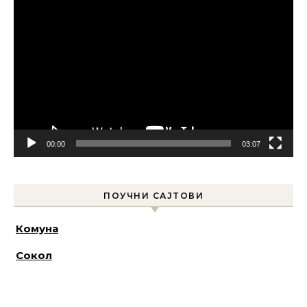
Прегледач
видео
записа
00:00
03:07
ПОУЧНИ САЈТОВИ
Комуна
Сокол