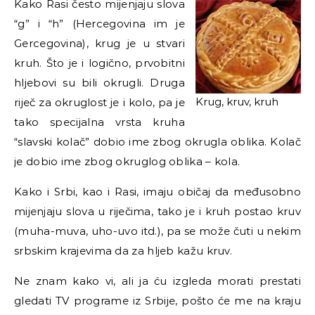
Kako Rasi često mijenjaju slova
“g” i “h” (Hercegovina im je
Gercegovina), krug je u stvari
kruh. Što je i logično, prvobitni
hljebovi su bili okrugli. Druga
Krug, kruv, kruh
riječ za okruglost je i kolo, pa je
tako specijalna vrsta kruha
“slavski kolač” dobio ime zbog okrugla oblika. Kolač
je dobio ime zbog okruglog oblika – kola.
Kako i Srbi, kao i Rasi, imaju običaj da međusobno
mijenjaju slova u riječima, tako je i kruh postao kruv
(muha-muva, uho-uvo itd.), pa se može čuti u nekim
srbskim krajevima da za hljeb kažu kruv.
Ne znam kako vi, ali ja ću izgleda morati prestati
gledati TV programe iz Srbije, pošto će me na kraju