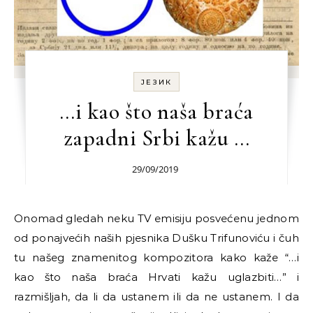
ЈЕЗИК
…i kao što naša braća
zapadni Srbi kažu …
29/09/2019
Onomad gledah neku TV emisiju posvećenu jednom
od ponajvećih naših pjesnika Dušku Trifunoviću i čuh
tu našeg znamenitog kompozitora kako kaže “…i
kao što naša braća Hrvati kažu uglazbiti…” i
razmišljah, da li da ustanem ili da ne ustanem. I da